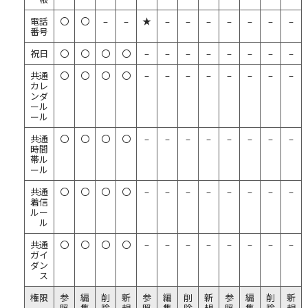
電話
〇
〇
–
–
★
–
–
–
–
–
–
–
番号
祝日
〇
〇
〇
〇
–
–
–
–
–
–
–
–
共通
〇
〇
〇
〇
–
–
–
–
–
–
–
–
カレ
ンダ
ール
ール
共通
〇
〇
〇
〇
–
–
–
–
–
–
–
–
時間
帯ル
ール
共通
〇
〇
〇
〇
–
–
–
–
–
–
–
–
着信
ルー
ル
共通
〇
〇
〇
〇
–
–
–
–
–
–
–
–
ガイ
ダン
ス
権限
参
編
削
新
参
編
削
新
参
編
削
新
照
集
除
規
照
集
除
規
照
集
除
規