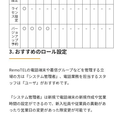
設定
ライ
〇
–
–
–
–
–
–
–
–
–
–
–
セン
ス設
定
バー
〇
〇
〇
〇
–
–
–
–
–
–
–
–
ジョ
ンア
ップ
予約
3. おすすめのロール設定
RemoTELの電話端末や着信グループなどを管理する立
場の方は『システム管理者』、電話業務を担当するスタ
ッフは『ユーザ』がおすすめです。
『システム管理者』は新規で電話端末の新規作成や営業
時間の設定ができるので、新入社員や従業員の異動があ
ったり営業日の変更があった際変更が可能です。