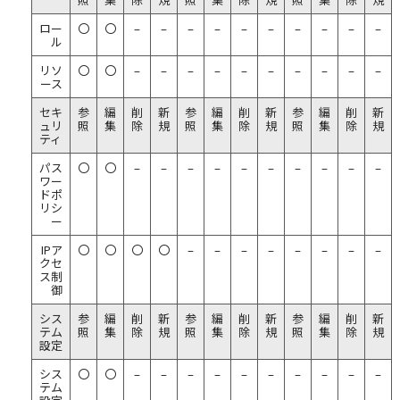
ロー
〇
〇
–
–
–
–
–
–
–
–
–
–
ル
リソ
〇
〇
–
–
–
–
–
–
–
–
–
–
ース
セキ
参
編
削
新
参
編
削
新
参
編
削
新
ュリ
照
集
除
規
照
集
除
規
照
集
除
規
ティ
パス
〇
〇
–
–
–
–
–
–
–
–
–
–
ワー
ドポ
リシ
ー
IPア
〇
〇
〇
〇
–
–
–
–
–
–
–
–
クセ
ス制
御
シス
参
編
削
新
参
編
削
新
参
編
削
新
テム
照
集
除
規
照
集
除
規
照
集
除
規
設定
シス
〇
〇
–
–
–
–
–
–
–
–
–
–
テム