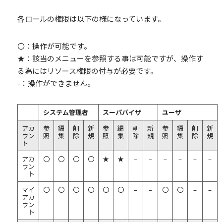
各ロールの権限は以下の様になっています。
〇：操作が可能です。
★：該当のメニューを参照する事は可能ですが、操作す
る為にはリソース権限の付与が必要です。
-：操作ができません。
システム管理者
スーパバイザ
ユーザ
アカ
参
編
削
新
参
編
削
新
参
編
削
新
ウン
照
集
除
規
照
集
除
規
照
集
除
規
ト
アカ
〇
〇
〇
〇
★
★
–
–
–
–
–
–
ウン
ト
マイ
〇
〇
〇
〇
〇
〇
–
–
〇
〇
–
–
アカ
ウン
ト