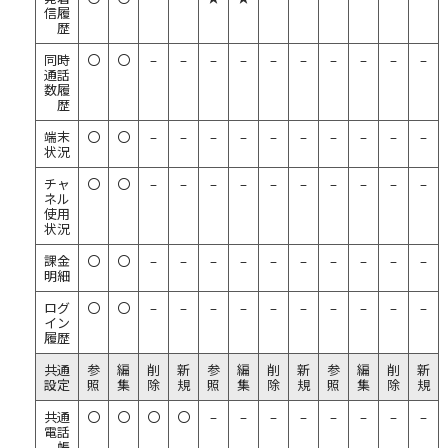
信履
歴
同時
〇
〇
–
–
–
–
–
–
–
–
–
–
通話
数履
歴
端末
〇
〇
–
–
–
–
–
–
–
–
–
–
状況
チャ
〇
〇
–
–
–
–
–
–
–
–
–
–
ネル
使用
状況
課金
〇
〇
–
–
–
–
–
–
–
–
–
–
明細
ログ
〇
〇
–
–
–
–
–
–
–
–
–
–
イン
履歴
共通
参
編
削
新
参
編
削
新
参
編
削
新
設定
照
集
除
規
照
集
除
規
照
集
除
規
共通
〇
〇
〇
〇
–
–
–
–
–
–
–
–
電話
帳