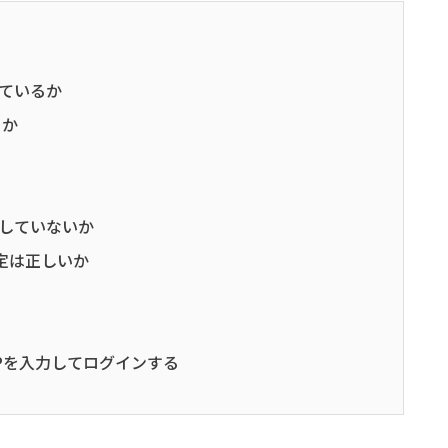
れているか
るか
ンしていないか
設定は正しいか
バIPを入力してログインする